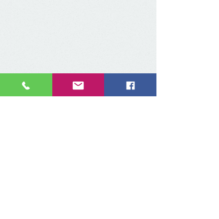
Contáctanos:
E-MAIL:
contact@iclaweb.org
Teléfono
​:
+52 55 9000 9025