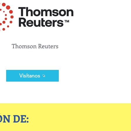
Thomson Reuters
Visítanos
́N DE: