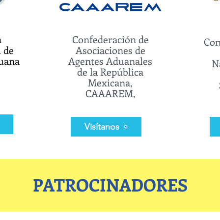
n
Confederación de
Con
l de
Asociaciones de
uana
Agentes Aduanales
N
)
de la República
Mexicana,
CAAAREM,
Visítanos
PATROCINADORES