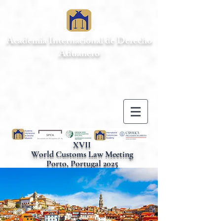
Academia Internacional de Derecho
Aduanero
XVII
World Customs Law Meeting
Porto, Portugal 2025